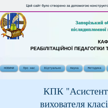
Цей сайт було створено за допомогою конструкт
Запорізький о
післядипломної 
КАФ
РЕАБІЛІТАЦІЙНОЇ ПЕДАГОГІКИ
НОВИНИ
Про нас
Віртуально
Наука
Методика
КПК "Асистенти
вихователя клас