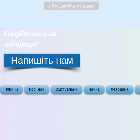
Попередня новина
Сподіваємося на
співпрацю!
Напишіть нам
НОВИНИ
Про нас
Віртуально
Наука
Методика